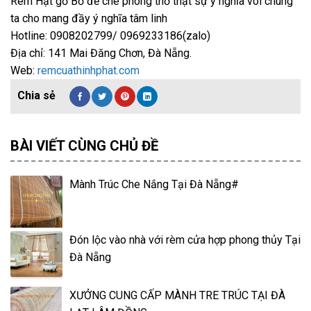
Rèm Hạt gỗ Bồ đề che phòng thờ thật sự ý nghĩa vói chúng
ta cho mang đầy ý nghĩa tâm linh
Hotline: 0908202799/ 0969233186(zalo)
Địa chỉ: 141 Mai Đăng Chơn, Đà Nẵng.
Web:
remcuathinhphat.com
BÀI VIẾT CÙNG CHỦ ĐỀ
Mành Trúc Che Nắng Tại Đà Nẵng#
Đón lộc vào nhà với rèm cửa hợp phong thủy Tại
Đà Nẵng
XƯỞNG CUNG CẤP MÀNH TRE TRÚC TẠI ĐÀ