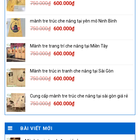
Original
Current
750.000
₫
600.000
₫
price
price
was:
is:
mành tre trúc che nắng tại yên mô Ninh Bình
750.000₫.
600.000₫.
Original
Current
750.000
₫
600.000
₫
price
price
was:
is:
Mành tre trang trí che nắng tại Miền Tây
750.000₫.
600.000₫.
Original
Current
750.000
₫
600.000
₫
price
price
was:
is:
Mành tre trúc in tranh che nắng tại Sài Gòn
750.000₫.
600.000₫.
Original
Current
750.000
₫
600.000
₫
price
price
was:
is:
Cung cấp mành tre trúc che nắng tại sài gòn giá rẻ
750.000₫.
600.000₫.
Original
Current
750.000
₫
600.000
₫
price
price
was:
is:
750.000₫.
600.000₫.
BÀI VIẾT MỚI