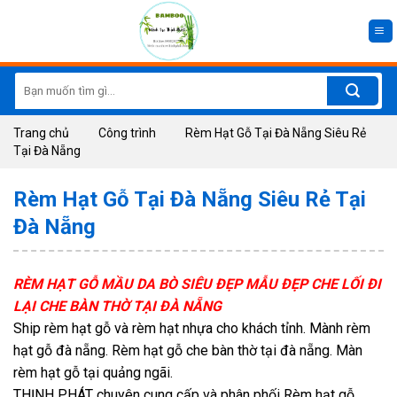
Skip
to
content
Search
for:
Trang chủ
Công trình
Rèm Hạt Gỗ Tại Đà Nẵng Siêu Rẻ
Tại Đà Nẵng
Rèm Hạt Gỗ Tại Đà Nẵng Siêu Rẻ Tại
Đà Nẵng
RÈM HẠT GỖ MẦU DA BÒ SIÊU ĐẸP MẪU ĐẸP CHE LỐI ĐI
LẠI CHE BÀN THỜ TẠI ĐÀ NẴNG
Ship rèm hạt gỗ và rèm hạt nhựa cho khách tỉnh. Mành rèm
hạt gỗ đà nẵng. Rèm hạt gỗ che bàn thờ tại đà nẵng. Màn
rèm hạt gỗ tại quảng ngãi.
THỊNH PHÁT chuyên cung cấp và phân phối Rèm hạt gỗ,