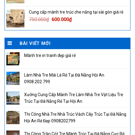
price
price
was:
is:
Cung cấp mành tre trúc che nắng tại sài gòn giá rẻ
750.000₫.
600.000₫.
Original
Current
750.000
₫
600.000
₫
price
price
was:
is:
750.000₫.
600.000₫.
BÀI VIẾT MỚI
Mành tre in tranh đẹp giá rẻ
Làm Nhà Tre Mái Lá Rẻ Tại Đà Nẵng Hội An
0908.202.799
Xưởng Cung Cấp Mành Tre Làm Nhà Tre Vật Liệu Tre
Trúc Tại Đà Nẵng Rẻ Tại Hội An
Thi Công Nhà Tre Nhà Trúc Vách Cây Trúc Tại Đà Nẵng
Hội An Rẻ Đẹp 0908202799
Thi Công Trần Cót Tre Mành Trúc Tại Đà Nẵng Cực Rẻ