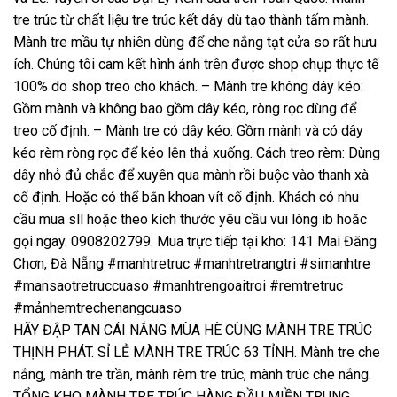
tre trúc từ chất liệu tre trúc kết dây dù tạo thành tấm mành.
Mành tre mầu tự nhiên dùng để che nắng tạt cửa so rất hưu
ích. Chúng tôi cam kết hình ảnh trên được shop chụp thực tế
100% do shop treo cho khách. – Mành tre không dây kéo:
Gồm mành và không bao gồm dây kéo, ròng rọc dùng để
treo cố định. – Mành tre có dây kéo: Gồm mành và có dây
kéo rèm ròng rọc để kéo lên thả xuống. Cách treo rèm: Dùng
dây nhỏ đủ chắc để xuyên qua mành rồi buộc vào thanh xà
cố định. Hoặc có thể bắn khoan vít cố định. Khách có nhu
cầu mua sll hoặc theo kích thước yêu cầu vui lòng ib hoăc
gọi ngay. 0908202799. Mua trực tiếp tại kho: 141 Mai Đăng
Chơn, Đà Nẵng #manhtretruc #manhtretrangtri #simanhtre
#mansaotretruccuaso #manhtrengoaitroi #remtretruc
#mảnhemtrechenangcuaso
HÃY ĐẬP TAN CÁI NẮNG MÙA HÈ CÙNG MÀNH TRE TRÚC
THỊNH PHÁT. SỈ LẺ MÀNH TRE TRÚC 63 TỈNH. Mành tre che
nắng, mành tre trần, mành rèm tre trúc, mành trúc che nắng.
TỔNG KHO MÀNH TRE TRÚC HÀNG ĐẦU MIỀN TRUNG.