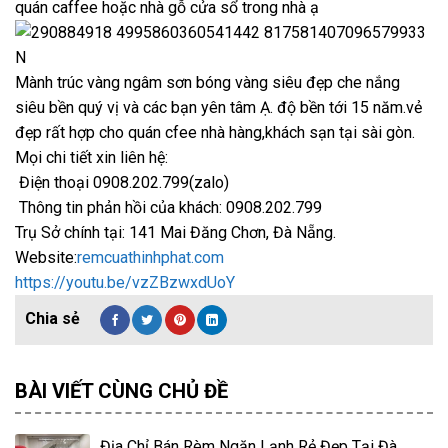
quán caffee hoặc nhà gỗ cửa sổ trong nhà ạ
Mành trúc vàng ngâm sơn bóng vàng siêu đẹp che nắng
siêu bền quý vị và các bạn yên tâm Ạ. độ bền tới 15 năm.vẻ
đẹp rất hợp cho quán cfee nhà hàng,khách sạn tại sài gòn.
Mọi chi tiết xin liên hệ:
Điện thoại 0908.202.799(zalo)
Thông tin phản hồi của khách: 0908.202.799
Trụ Sở chính tại: 141 Mai Đăng Chơn, Đà Nẵng.
Website:
remcuathinhphat.com
https://youtu.be/vzZBzwxdUoY
BÀI VIẾT CÙNG CHỦ ĐỀ
Địa Chỉ Bán Rèm Ngăn Lạnh Rẻ Đẹp Tại Đà