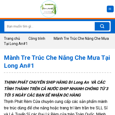
Skip
to
content
Search
for:
Trang chủ
Công trình
Mành Tre Trúc Che Nắng Che Mưa
Tại Long An#1
Mành Tre Trúc Che Nắng Che Mưa Tại
Long An#1
THỊNH PHÁT CHUYÊN SHIP HÀNG ĐI Long An VÀ CÁC
TỈNH THÀNH TRÊN CẢ NƯỚC SHIP NHANH CHÓNG TỪ 3
TỚI 5 NGÀY CÁC BẠN SẼ NHẬN DC HÀNG
Thịnh Phát Rèm Cửa chuyên cung cấp các sản phẩm mành
tre trúc dùng để che nắng hoặc trang trí làm trần tre SLL Sỉ
và Lẻ. Tuyển Sỉ các Đại Lý Rèm cửa trên Toàn Quốc. Mành