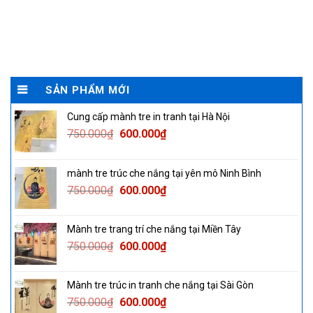
SẢN PHẨM MỚI
Cung cấp mành tre in tranh tại Hà Nội
Original
Current
750.000
₫
600.000
₫
price
price
was:
is:
mành tre trúc che nắng tại yên mô Ninh Bình
750.000₫.
600.000₫.
Original
Current
750.000
₫
600.000
₫
price
price
was:
is:
Mành tre trang trí che nắng tại Miền Tây
750.000₫.
600.000₫.
Original
Current
750.000
₫
600.000
₫
price
price
was:
is:
Mành tre trúc in tranh che nắng tại Sài Gòn
750.000₫.
600.000₫.
Original
Current
750.000
₫
600.000
₫