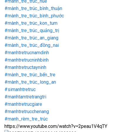
#mành_tre_trúc_huế
#mành_tre_trúc_bình_thuận
#mành_tre_trúc_bình_phước
#mành_tre_trúc_kon_tum
#mành_tre_trúc_quảng_trị
#mành_tre_trúc_an_giang
#mành_tre_trúc_đồng_nai
#manhtretrucnamdinh
#manhtretrucninhbinh
#manhtretructayninh
#mành_tre_trúc_bến_tre
#mành_tre_trúc_long_an
#simanhtretruc
#manhtamtretrangtri
#manhtretrucgiare
#manhtretrucchenang
#manh_rèm_tre_trúc
https://www.youtube.com/watch?v=2peau1V4qTY