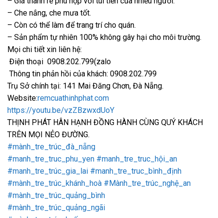
– Giá thành rẻ phù hợp với túi tiền của nhiều người.
– Che nắng, che mưa tốt.
– Còn có thể làm để trang trí cho quán.
– Sản phẩm tự nhiên 100% không gây hại cho môi trường.
Mọi chi tiết xin liên hệ:
Điện thoại 0908.202.799(zalo
Thông tin phản hồi của khách: 0908.202.799
Trụ Sở chính tại: 141 Mai Đăng Chơn, Đà Nẵng.
Website:
remcuathinhphat.com
https://youtu.be/vzZBzwxdUoY
THỊNH PHÁT HÂN HẠNH ĐỒNG HÀNH CÙNG QUÝ KHÁCH
TRÊN MỌI NẺO ĐƯỜNG.
#mành_tre_trúc_đà_nẵng
#manh_tre_truc_phu_yen
#manh_tre_truc_hội_an
#manh_tre_trúc_gia_lai
#manh_tre_truc_bình_định
#mành_tre_trúc_khánh_hoà
#Mành_tre_trúc_nghệ_an
#mành_tre_trúc_quảng_bình
#mành_tre_trúc_quảng_ngãi