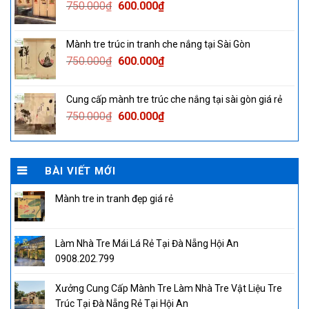
Original
Current
750.000
₫
600.000
₫
price
price
was:
is:
Mành tre trúc in tranh che nắng tại Sài Gòn
750.000₫.
600.000₫.
Original
Current
750.000
₫
600.000
₫
price
price
was:
is:
Cung cấp mành tre trúc che nắng tại sài gòn giá rẻ
750.000₫.
600.000₫.
Original
Current
750.000
₫
600.000
₫
price
price
was:
is:
750.000₫.
600.000₫.
BÀI VIẾT MỚI
Mành tre in tranh đẹp giá rẻ
Làm Nhà Tre Mái Lá Rẻ Tại Đà Nẵng Hội An
0908.202.799
Xưởng Cung Cấp Mành Tre Làm Nhà Tre Vật Liệu Tre
Trúc Tại Đà Nẵng Rẻ Tại Hội An