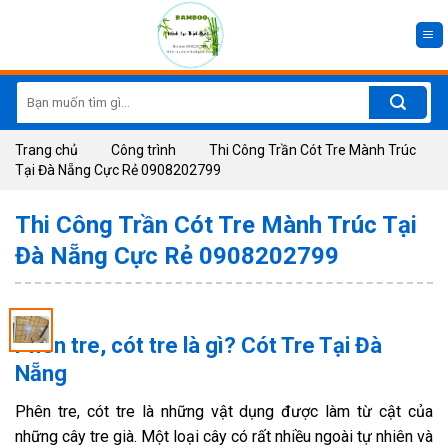
Skip
to
content
Search
for:
Trang chủ
Công trình
Thi Công Trần Cót Tre Mành Trúc
Tại Đà Nẵng Cực Rẻ 0908202799
Thi Công Trần Cót Tre Mành Trúc Tại
Đà Nẵng Cực Rẻ 0908202799
Phên tre, cót tre là gì? Cót Tre Tại Đà
Nẵng
Phên tre, cót tre là những vật dụng được làm từ cật của
những cây tre già. Một loại cây có rất nhiều ngoài tự nhiên và