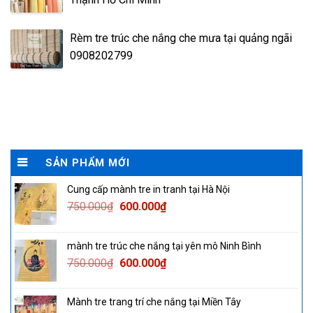
Rèm tre trúc che nắng che mưa tại quảng ngãi
0908202799
SẢN PHẨM MỚI
Cung cấp mành tre in tranh tại Hà Nội
Original
Current
750.000
₫
600.000
₫
price
price
was:
is:
mành tre trúc che nắng tại yên mô Ninh Bình
750.000₫.
600.000₫.
Original
Current
750.000
₫
600.000
₫
price
price
was:
is:
Mành tre trang trí che nắng tại Miền Tây
750.000₫.
600.000₫.