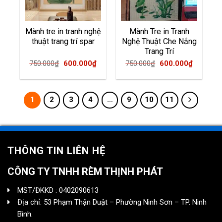
Mành tre in tranh nghệ
Mành Tre in Tranh
thuật trang trí spar
Nghệ Thuật Che Nắng
Trang Trí
Original
Current
Original
Current
750.000
₫
600.000
₫
750.000
₫
600.000
₫
price
price
price
price
was:
is:
was:
is:
750.000₫.
600.000₫.
750.000₫.
600.000
1
2
3
4
…
9
10
11
THÔNG TIN LIÊN HỆ
CÔNG TY TNHH RÈM THỊNH PHÁT
MST/ĐKKD : 0402090613
Địa chỉ: 53 Phạm Thận Duật – Phường Ninh Sơn – TP. Ninh
Bình.