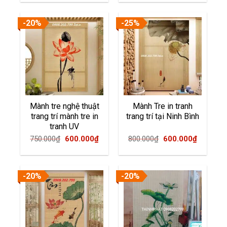
was:
is:
750.000₫.
600.000
-20%
-25%
Mành tre nghệ thuật
Mành Tre in tranh
trang trí mành tre in
trang trí tại Ninh Bình
tranh UV
Original
Current
Original
Current
750.000
₫
600.000
₫
800.000
₫
600.000
₫
price
price
price
price
was:
is:
was:
is:
750.000₫.
600.000₫.
800.000₫.
600.000
-20%
-20%