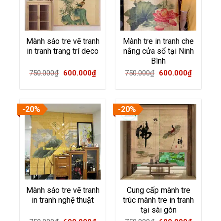
Mành sáo tre vẽ tranh
Mành tre in tranh che
in tranh trang trí deco
nắng cửa sổ tại Ninh
Bình
Original
Current
Original
Current
750.000
₫
600.000
₫
750.000
₫
600.000
₫
price
price
price
price
was:
is:
was:
is:
750.000₫.
600.000₫.
750.000₫.
600.000
-20%
-20%
Mành sáo tre vẽ tranh
Cung cấp mành tre
in tranh nghệ thuật
trúc mành tre in tranh
tại sài gòn