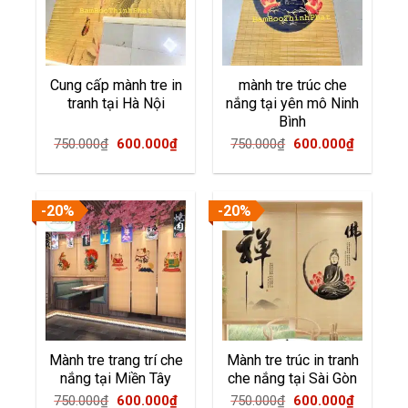
Cung cấp mành tre in
mành tre trúc che
tranh tại Hà Nội
nắng tại yên mô Ninh
Bình
Original
Current
Original
Current
750.000
₫
600.000
₫
750.000
₫
600.000
₫
price
price
price
price
was:
is:
was:
is:
750.000₫.
600.000₫.
750.000₫.
600.000
-20%
-20%
Mành tre trang trí che
Mành tre trúc in tranh
nắng tại Miền Tây
che nắng tại Sài Gòn
Original
Current
Original
Current
750.000
₫
600.000
₫
750.000
₫
600.000
₫