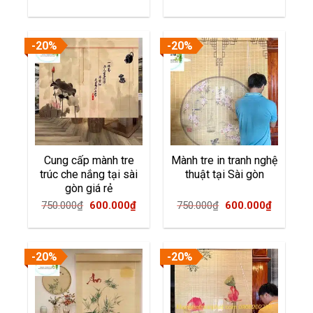
price
price
price
price
was:
is:
was:
is:
750.000₫.
600.000₫.
750.000₫.
600.000
-20%
-20%
Cung cấp mành tre
Mành tre in tranh nghệ
trúc che nắng tại sài
thuật tại Sài gòn
gòn giá rẻ
Original
Current
Original
Current
750.000
₫
600.000
₫
750.000
₫
600.000
₫
price
price
price
price
was:
is:
was:
is:
750.000₫.
600.000₫.
750.000₫.
600.000
-20%
-20%