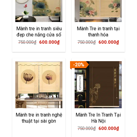
Mành tre in tranh siêu
Mành Tre in tranh tại
đẹp che nắng cửa sổ
thanh hóa
Original
Current
Original
Current
750.000
₫
600.000
₫
750.000
₫
600.000
₫
price
price
price
price
was:
is:
was:
is:
750.000₫.
600.000₫.
750.000₫.
600.000
-20%
Mành tre in tranh nghệ
Mành Tre In Tranh Tại
thuật tại sài gòn
Hà Nội
Original
Current
750.000
₫
600.000
₫
price
price