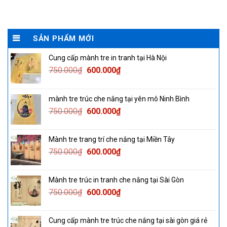
SẢN PHẨM MỚI
Cung cấp mành tre in tranh tại Hà Nội
Original
Current
750.000
₫
600.000
₫
price
price
was:
is:
mành tre trúc che nắng tại yên mô Ninh Bình
750.000₫.
600.000₫.
Original
Current
750.000
₫
600.000
₫
price
price
was:
is:
Mành tre trang trí che nắng tại Miền Tây
750.000₫.
600.000₫.
Original
Current
750.000
₫
600.000
₫
price
price
was:
is:
Mành tre trúc in tranh che nắng tại Sài Gòn
750.000₫.
600.000₫.
Original
Current
750.000
₫
600.000
₫
price
price
was:
is:
Cung cấp mành tre trúc che nắng tại sài gòn giá rẻ
750.000₫.
600.000₫.