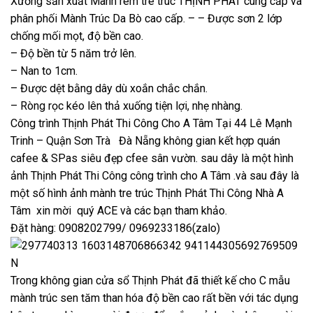
Xưởng sản xuất Mành rèm tre trúc THỊNH PHÁT cung cấp và
phân phối Mành Trúc Da Bò cao cấp. – – Được sơn 2 lớp
chống mối mọt, độ bền cao.
– Độ bền từ 5 năm trở lên.
– Nan to 1cm.
– Được dệt bằng dây dù xoắn chắc chắn.
– Ròng rọc kéo lên thả xuống tiện lợi, nhẹ nhàng.
Công trình Thịnh Phát Thi Công Cho A Tâm Tại 44 Lê Mạnh
Trinh – Quận Sơn Trà Đà Nẵng không gian kết hợp quán
cafee & SPas siêu đẹp cfee sân vườn. sau dây là một hình
ảnh Thịnh Phát Thi Công công trình cho A Tâm .và sau đây là
một số hình ảnh mành tre trúc Thịnh Phát Thi Công Nhà A
Tâm xin mời quý ACE và các bạn tham khảo.
Đặt hàng: 0908202799/ 0969233186(zalo)
Trong không gian cửa sổ Thịnh Phát đã thiết kế cho C mẫu
mành trúc sen tăm than hóa độ bền cao rất bền với tác dụng