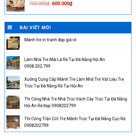
Original
Current
750.000
₫
600.000
₫
price
price
was:
is:
750.000₫.
600.000₫.
BÀI VIẾT MỚI
Mành tre in tranh đẹp giá rẻ
Làm Nhà Tre Mái Lá Rẻ Tại Đà Nẵng Hội An
0908.202.799
Xưởng Cung Cấp Mành Tre Làm Nhà Tre Vật Liệu Tre
Trúc Tại Đà Nẵng Rẻ Tại Hội An
Thi Công Nhà Tre Nhà Trúc Vách Cây Trúc Tại Đà Nẵng
Hội An Rẻ Đẹp 0908202799
Thi Công Trần Cót Tre Mành Trúc Tại Đà Nẵng Cực Rẻ
0908202799