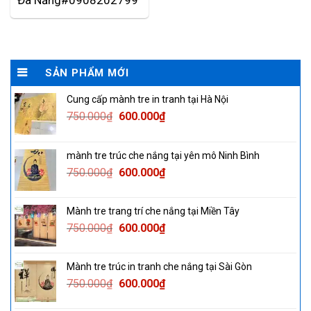
Đà Nẵng#0908202799
SẢN PHẨM MỚI
Cung cấp mành tre in tranh tại Hà Nội
Original
Current
750.000
₫
600.000
₫
price
price
was:
is:
mành tre trúc che nắng tại yên mô Ninh Bình
750.000₫.
600.000₫.
Original
Current
750.000
₫
600.000
₫
price
price
was:
is:
Mành tre trang trí che nắng tại Miền Tây
750.000₫.
600.000₫.
Original
Current
750.000
₫
600.000
₫
price
price
was:
is:
Mành tre trúc in tranh che nắng tại Sài Gòn
750.000₫.
600.000₫.
Original
Current
750.000
₫
600.000
₫
price
price