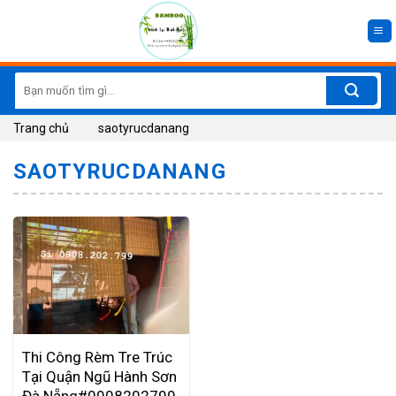
Skip
to
content
Search
for:
Trang chủ
saotyrucdanang
SAOTYRUCDANANG
Thi Công Rèm Tre Trúc
Tại Quận Ngũ Hành Sơn