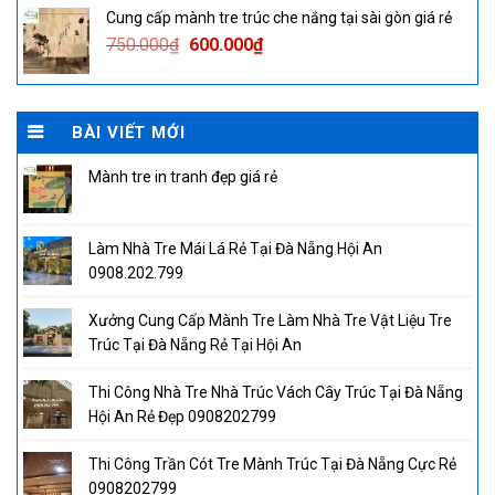
was:
is:
Cung cấp mành tre trúc che nắng tại sài gòn giá rẻ
750.000₫.
600.000₫.
Original
Current
750.000
₫
600.000
₫
price
price
was:
is:
750.000₫.
600.000₫.
BÀI VIẾT MỚI
Mành tre in tranh đẹp giá rẻ
Làm Nhà Tre Mái Lá Rẻ Tại Đà Nẵng Hội An
0908.202.799
Xưởng Cung Cấp Mành Tre Làm Nhà Tre Vật Liệu Tre
Trúc Tại Đà Nẵng Rẻ Tại Hội An
Thi Công Nhà Tre Nhà Trúc Vách Cây Trúc Tại Đà Nẵng
Hội An Rẻ Đẹp 0908202799
Thi Công Trần Cót Tre Mành Trúc Tại Đà Nẵng Cực Rẻ
0908202799