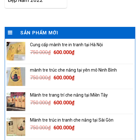
Đẹp Năm 2022
SẢN PHẨM MỚI
Cung cấp mành tre in tranh tại Hà Nội
Original
Current
750.000
₫
600.000
₫
price
price
was:
is:
mành tre trúc che nắng tại yên mô Ninh Bình
750.000₫.
600.000₫.
Original
Current
750.000
₫
600.000
₫
price
price
was:
is:
Mành tre trang trí che nắng tại Miền Tây
750.000₫.
600.000₫.
Original
Current
750.000
₫
600.000
₫
price
price
was:
is:
Mành tre trúc in tranh che nắng tại Sài Gòn
750.000₫.
600.000₫.
Original
Current
750.000
₫
600.000
₫
price
price