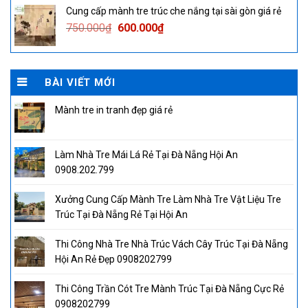
was:
is:
Cung cấp mành tre trúc che nắng tại sài gòn giá rẻ
750.000₫.
600.000₫.
Original
Current
750.000
₫
600.000
₫
price
price
was:
is:
750.000₫.
600.000₫.
BÀI VIẾT MỚI
Mành tre in tranh đẹp giá rẻ
Làm Nhà Tre Mái Lá Rẻ Tại Đà Nẵng Hội An
0908.202.799
Xưởng Cung Cấp Mành Tre Làm Nhà Tre Vật Liệu Tre
Trúc Tại Đà Nẵng Rẻ Tại Hội An
Thi Công Nhà Tre Nhà Trúc Vách Cây Trúc Tại Đà Nẵng
Hội An Rẻ Đẹp 0908202799
Thi Công Trần Cót Tre Mành Trúc Tại Đà Nẵng Cực Rẻ
0908202799