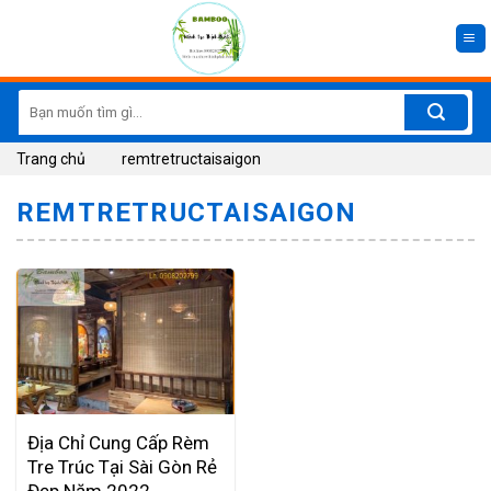
Skip
to
content
Search
for:
Trang chủ
remtretructaisaigon
REMTRETRUCTAISAIGON
Địa Chỉ Cung Cấp Rèm
Tre Trúc Tại Sài Gòn Rẻ