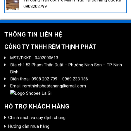
Thi Công Trần Cót Tre Mành Trúc Tại Đà Nẵng Cực Rẻ
0908202799
THÔNG TIN LIÊN HỆ
CÔNG TY TNHH RÈM THỊNH PHÁT
MST/ĐKKD : 0402090613
Địa chỉ: 53 Phạm Thận Duật – Phường Ninh Sơn – TP. Ninh
Bình.
Điện thoại: 0908 202 799 – 0969 233 186
Email: remthinhphatdanang@gmail.com
HỖ TRỢ KHÁCH HÀNG
Chính sách và quy định chung
Hướng dẫn mua hàng