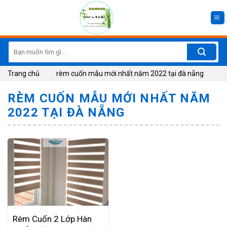
Skip
to
content
Search
for:
Trang chủ
rèm cuốn mẫu mới nhất năm 2022 tại đà nẵng
RÈM CUỐN MẪU MỚI NHẤT NĂM
2022 TẠI ĐÀ NẴNG
Rèm Cuốn 2 Lớp Hàn