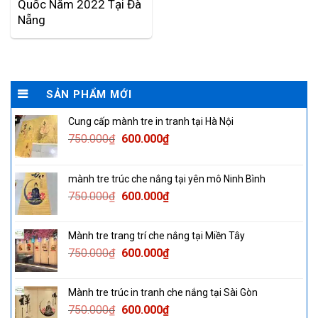
Quốc Năm 2022 Tại Đà
Nẵng
SẢN PHẨM MỚI
Cung cấp mành tre in tranh tại Hà Nội
Original
Current
750.000
₫
600.000
₫
price
price
was:
is:
mành tre trúc che nắng tại yên mô Ninh Bình
750.000₫.
600.000₫.
Original
Current
750.000
₫
600.000
₫
price
price
was:
is:
Mành tre trang trí che nắng tại Miền Tây
750.000₫.
600.000₫.
Original
Current
750.000
₫
600.000
₫
price
price
was:
is:
Mành tre trúc in tranh che nắng tại Sài Gòn
750.000₫.
600.000₫.
Original
Current
750.000
₫
600.000
₫