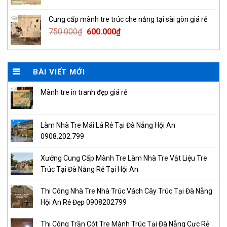
price
price
was:
is:
Cung cấp mành tre trúc che nắng tại sài gòn giá rẻ
750.000₫.
600.000₫.
Original
Current
750.000
₫
600.000
₫
price
price
was:
is:
750.000₫.
600.000₫.
BÀI VIẾT MỚI
Mành tre in tranh đẹp giá rẻ
Làm Nhà Tre Mái Lá Rẻ Tại Đà Nẵng Hội An
0908.202.799
Xưởng Cung Cấp Mành Tre Làm Nhà Tre Vật Liệu Tre
Trúc Tại Đà Nẵng Rẻ Tại Hội An
Thi Công Nhà Tre Nhà Trúc Vách Cây Trúc Tại Đà Nẵng
Hội An Rẻ Đẹp 0908202799
Thi Công Trần Cót Tre Mành Trúc Tại Đà Nẵng Cực Rẻ