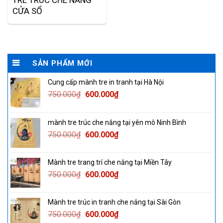
TRE TRÚC CHE NẮNG
CỬA SỔ
SẢN PHẨM MỚI
Cung cấp mành tre in tranh tại Hà Nội
Original
Current
750.000
₫
600.000
₫
price
price
was:
is:
mành tre trúc che nắng tại yên mô Ninh Bình
750.000₫.
600.000₫.
Original
Current
750.000
₫
600.000
₫
price
price
was:
is:
Mành tre trang trí che nắng tại Miền Tây
750.000₫.
600.000₫.
Original
Current
750.000
₫
600.000
₫
price
price
was:
is:
Mành tre trúc in tranh che nắng tại Sài Gòn
750.000₫.
600.000₫.
Original
Current
750.000
₫
600.000
₫