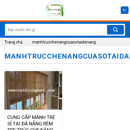
Skip
to
content
Search
for:
Trang chủ
manhtrucchenangcuasotaidanang
MANHTRUCCHENANGCUASOTAID
CUNG CẤP MÀNH TRE
SỈ TẠI ĐÀ NẴNG RÈM