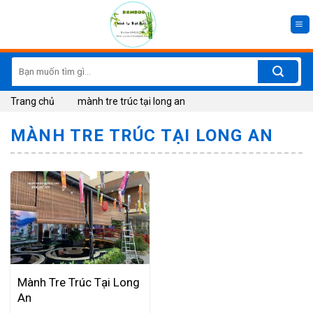
Skip
to
content
Search
for:
Trang chủ
mành tre trúc tại long an
MÀNH TRE TRÚC TẠI LONG AN
Mành Tre Trúc Tại Long
An