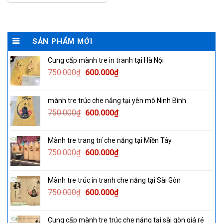
SẢN PHẨM MỚI
Cung cấp mành tre in tranh tại Hà Nội
Original
Current
750.000
₫
600.000
₫
price
price
was:
is:
mành tre trúc che nắng tại yên mô Ninh Bình
750.000₫.
600.000₫.
Original
Current
750.000
₫
600.000
₫
price
price
was:
is:
Mành tre trang trí che nắng tại Miền Tây
750.000₫.
600.000₫.
Original
Current
750.000
₫
600.000
₫
price
price
was:
is:
Mành tre trúc in tranh che nắng tại Sài Gòn
750.000₫.
600.000₫.
Original
Current
750.000
₫
600.000
₫
price
price
was:
is:
Cung cấp mành tre trúc che nắng tại sài gòn giá rẻ