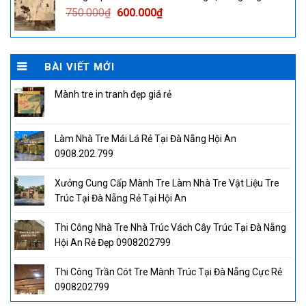
750.000₫.
600.000₫.
Original
Current
750.000
₫
600.000
₫
price
price
was:
is:
750.000₫.
600.000₫.
BÀI VIẾT MỚI
Mành tre in tranh đẹp giá rẻ
Làm Nhà Tre Mái Lá Rẻ Tại Đà Nẵng Hội An
0908.202.799
Xưởng Cung Cấp Mành Tre Làm Nhà Tre Vật Liệu Tre
Trúc Tại Đà Nẵng Rẻ Tại Hội An
Thi Công Nhà Tre Nhà Trúc Vách Cây Trúc Tại Đà Nẵng
Hội An Rẻ Đẹp 0908202799
Thi Công Trần Cót Tre Mành Trúc Tại Đà Nẵng Cực Rẻ
0908202799