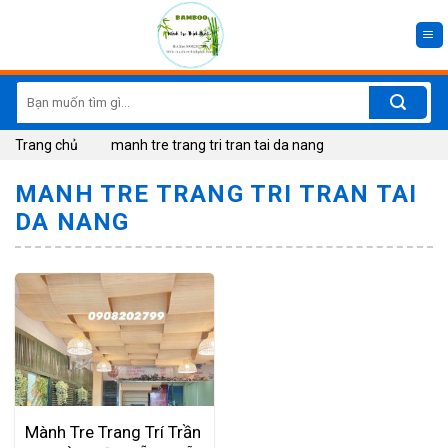
Skip
to
content
Search
for:
Trang chủ
manh tre trang tri tran tai da nang
MANH TRE TRANG TRI TRAN TAI
DA NANG
Mành Tre Trang Trí Trần