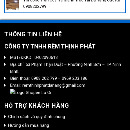
Thi Công Trần Cót Tre Mành Trúc Tại Đà Nẵng Cực Rẻ
0908202799
THÔNG TIN LIÊN HỆ
CÔNG TY TNHH RÈM THỊNH PHÁT
MST/ĐKKD : 0402090613
Địa chỉ: 53 Phạm Thận Duật – Phường Ninh Sơn – TP. Ninh
Bình.
Điện thoại: 0908 202 799 – 0969 233 186
Email: remthinhphatdanang@gmail.com
HỖ TRỢ KHÁCH HÀNG
Chính sách và quy định chung
Hướng dẫn mua hàng