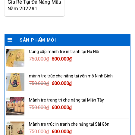
Gía Rẻ Tại Đà Nẵng Mẫu
Năm 2022#1
SẢN PHẨM MỚI
Cung cấp mành tre in tranh tại Hà Nội
Original
Current
750.000
₫
600.000
₫
price
price
was:
is:
mành tre trúc che nắng tại yên mô Ninh Bình
750.000₫.
600.000₫.
Original
Current
750.000
₫
600.000
₫
price
price
was:
is:
Mành tre trang trí che nắng tại Miền Tây
750.000₫.
600.000₫.
Original
Current
750.000
₫
600.000
₫
price
price
was:
is:
Mành tre trúc in tranh che nắng tại Sài Gòn
750.000₫.
600.000₫.
Original
Current
750.000
₫
600.000
₫