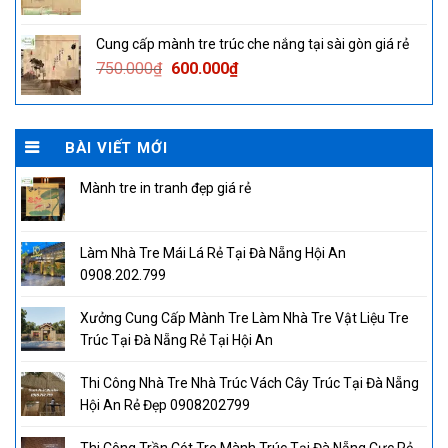
price
price
was:
is:
Cung cấp mành tre trúc che nắng tại sài gòn giá rẻ
750.000₫.
600.000₫.
Original
Current
750.000
₫
600.000
₫
price
price
was:
is:
750.000₫.
600.000₫.
BÀI VIẾT MỚI
Mành tre in tranh đẹp giá rẻ
Làm Nhà Tre Mái Lá Rẻ Tại Đà Nẵng Hội An
0908.202.799
Xưởng Cung Cấp Mành Tre Làm Nhà Tre Vật Liệu Tre
Trúc Tại Đà Nẵng Rẻ Tại Hội An
Thi Công Nhà Tre Nhà Trúc Vách Cây Trúc Tại Đà Nẵng
Hội An Rẻ Đẹp 0908202799