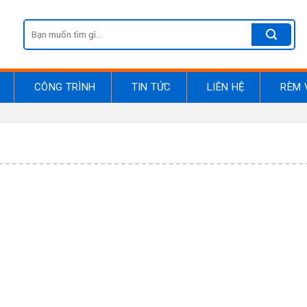
Search
for:
CÔNG TRÌNH
TIN TỨC
LIÊN HỆ
RÈM 