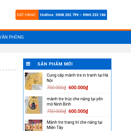
ĐẶT HÀNG:
Hotline: 0908.202.799 – 0969.233.186
VĂN PHÒNG
SẢN PHẨM MỚI
Cung cấp mành tre in tranh tại Hà
Nội
Original
Current
750.000
₫
600.000
₫
price
price
mành tre trúc che nắng tại yên
was:
is:
mô Ninh Bình
750.000₫.
600.000₫.
Original
Current
750.000
₫
600.000
₫
price
price
Mành tre trang trí che nắng tại
was:
is:
Miền Tây
750.000₫.
600.000₫.