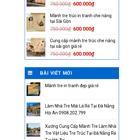
Original
Current
750.000
₫
600.000
₫
price
price
Mành tre trúc in tranh che nắng
was:
is:
tại Sài Gòn
750.000₫.
600.000₫.
Original
Current
750.000
₫
600.000
₫
price
price
Cung cấp mành tre trúc che nắng
was:
is:
tại sài gòn giá rẻ
750.000₫.
600.000₫.
Original
Current
750.000
₫
600.000
₫
price
price
was:
is:
BÀI VIẾT MỚI
750.000₫.
600.000₫.
Mành tre in tranh đẹp giá rẻ
Làm Nhà Tre Mái Lá Rẻ Tại Đà Nẵng
Hội An 0908.202.799
Xưởng Cung Cấp Mành Tre Làm Nhà
Tre Vật Liệu Tre Trúc Tại Đà Nẵng Rẻ