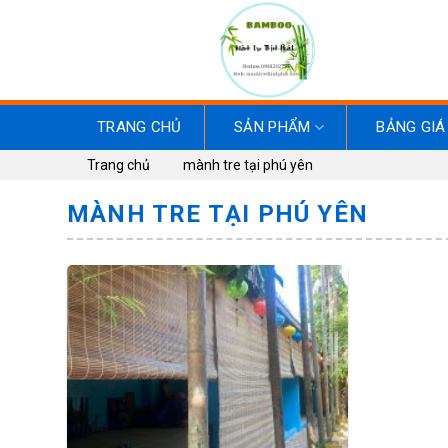
Skip
to
content
TRANG CHỦ
SẢN PHẨM
BẢNG GIÁ
Trang chủ
mành tre tại phú yên
MÀNH TRE TẠI PHÚ YÊN