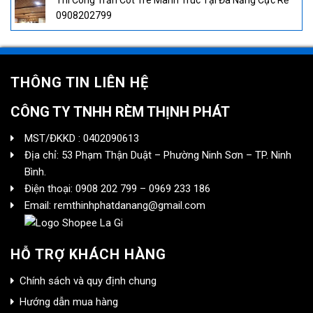
Thi Công Trần Cót Tre Mành Trúc Tại Đà Nẵng Cực Rẻ
0908202799
THÔNG TIN LIÊN HỆ
CÔNG TY TNHH RÈM THỊNH PHÁT
MST/ĐKKD : 0402090613
Địa chỉ: 53 Phạm Thận Duật – Phường Ninh Sơn – TP. Ninh
Bình.
Điện thoại: 0908 202 799 – 0969 233 186
Email: remthinhphatdanang@gmail.com
HỖ TRỢ KHÁCH HÀNG
Chính sách và quy định chung
Hướng dẫn mua hàng