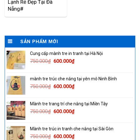
Lạnh Rẻ Đẹp Tại Đà
Nẵng#
SẢN PHẨM MỚI
Cung cấp mành tre in tranh tại Hà Nội
Original
Current
750.000
₫
600.000
₫
price
price
was:
is:
mành tre trúc che nắng tại yên mô Ninh Bình
750.000₫.
600.000₫.
Original
Current
750.000
₫
600.000
₫
price
price
was:
is:
Mành tre trang trí che nắng tại Miền Tây
750.000₫.
600.000₫.
Original
Current
750.000
₫
600.000
₫
price
price
was:
is:
Mành tre trúc in tranh che nắng tại Sài Gòn
750.000₫.
600.000₫.
Original
Current
750.000
₫
600.000
₫