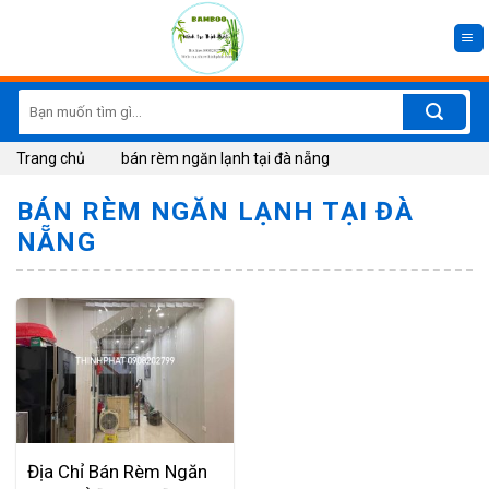
Skip
to
content
Search
for:
Trang chủ
bán rèm ngăn lạnh tại đà nẵng
BÁN RÈM NGĂN LẠNH TẠI ĐÀ
NẴNG
Địa Chỉ Bán Rèm Ngăn