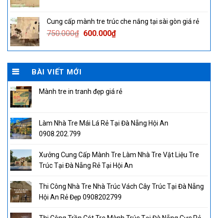
price
price
was:
is:
Cung cấp mành tre trúc che nắng tại sài gòn giá rẻ
750.000₫.
600.000₫.
Original
Current
750.000
₫
600.000
₫
price
price
was:
is:
750.000₫.
600.000₫.
BÀI VIẾT MỚI
Mành tre in tranh đẹp giá rẻ
Làm Nhà Tre Mái Lá Rẻ Tại Đà Nẵng Hội An
0908.202.799
Xưởng Cung Cấp Mành Tre Làm Nhà Tre Vật Liệu Tre
Trúc Tại Đà Nẵng Rẻ Tại Hội An
Thi Công Nhà Tre Nhà Trúc Vách Cây Trúc Tại Đà Nẵng
Hội An Rẻ Đẹp 0908202799