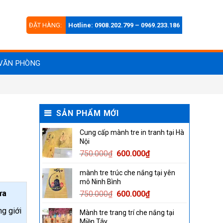
ĐẶT HÀNG:
Hotline: 0908.202.799 – 0969.233.186
VĂN PHÒNG
SẢN PHẨM MỚI
Cung cấp mành tre in tranh tại Hà
Nội
Original
Current
750.000
₫
600.000
₫
price
price
mành tre trúc che nắng tại yên
was:
is:
mô Ninh Bình
750.000₫.
600.000₫.
ưa
Original
Current
750.000
₫
600.000
₫
price
price
g giới
Mành tre trang trí che nắng tại
was:
is:
Miền Tây