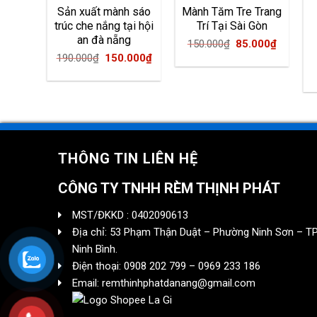
 Cấp
Sản xuất mành sáo
Mành Tăm Tre Trang
 Siêu
trúc che nắng tại hội
Trí Tại Sài Gòn
ẵng
an đà nẵng
Original
Current
150.000
₫
85.000
₫
inal
Current
Original
Current
.000
₫
190.000
₫
150.000
₫
price
price
e
price
price
price
was:
is:
is:
was:
is:
150.000₫.
85.000₫
000₫.
180.000₫.
190.000₫.
150.000₫.
THÔNG TIN LIÊN HỆ
CÔNG TY TNHH RÈM THỊNH PHÁT
MST/ĐKKD : 0402090613
Địa chỉ: 53 Phạm Thận Duật – Phường Ninh Sơn – TP
Ninh Bình.
Điện thoại: 0908 202 799 – 0969 233 186
Email: remthinhphatdanang@gmail.com