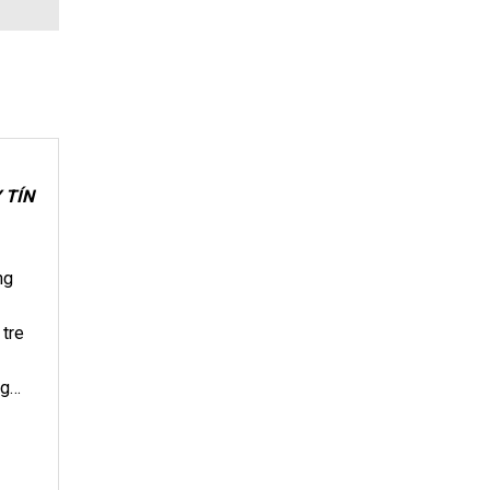
 TÍN
ng
 tre
ng…