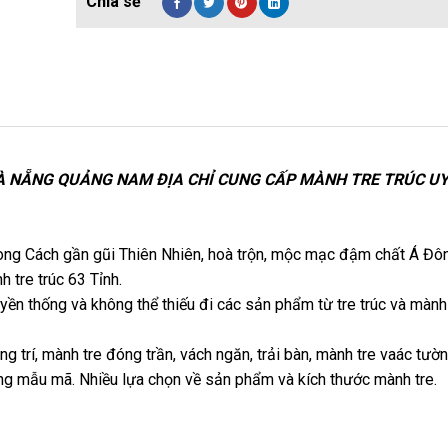
 NẴNG QUẢNG NAM ĐỊA CHỈ CUNG CẤP MÀNH TRE TRÚC UY
hong Cách gần gũi Thiên Nhiên, hoà trộn, mộc mạc đậm chất Á Đô
 tre trúc 63 Tỉnh.
yền thống và không thể thiếu đi các sản phẩm từ tre trúc và mành
ng trí, mành tre đóng trần, vách ngăn, trải bàn, mành tre vaác tườ
ạng mẫu mã. Nhiều lựa chọn về sản phẩm và kích thước mành tre.