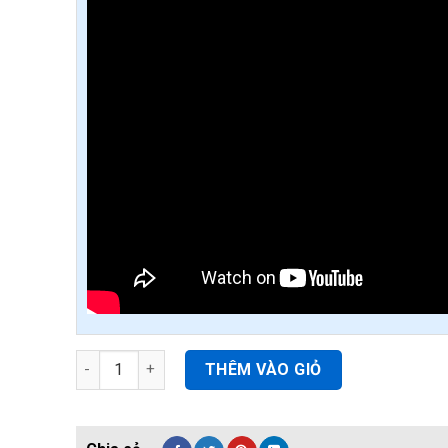
Tốp 1 bán mành tre trúc tại đà nẵng#1 quantity
THÊM VÀO GIỎ