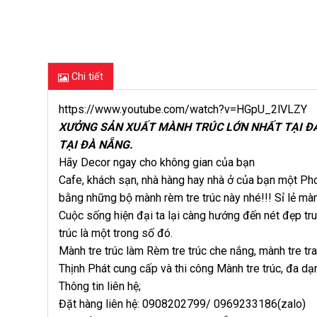
Chi tiết
https://www.youtube.com/watch?v=HGpU_2lVLZY
XƯỞNG SẢN XUẤT MÀNH TRÚC LỚN NHẤT TẠI ĐÀ
TẠI ĐÀ NẴNG.
Hãy Decor ngay cho không gian của bạn
Cafe, khách sạn, nhà hàng hay nhà ở của bạn một P
bằng những bộ mành rèm tre trúc này nhé!!! Sỉ lẻ mành
Cuộc sống hiện đại ta lại càng hướng đến nét đẹp tru
trúc là một trong số đó.
Mành tre trúc làm Rèm tre trúc che nắng, mành tre tra
Thịnh Phát cung cấp và thi công Mành tre trúc, đa d
Thông tin liên hệ;
Đặt hàng liên hệ: 0908202799/ 0969233186(zalo)