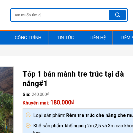
Search
for:
CÔNG TRÌNH
TIN TỨC
LIÊN HỆ
RÈM 
Tốp 1 bán mành tre trúc tại đà
nẵng#1
₫
240.000
Original
180.000
₫
price
Current
was:
price
Loại sản phẩm:
Rèm tre trúc che nắng che m
240.000₫.
is:
180.000₫.
Khổ sản phẩm: khổ ngang 2m,2,5 và 3m cao khôn