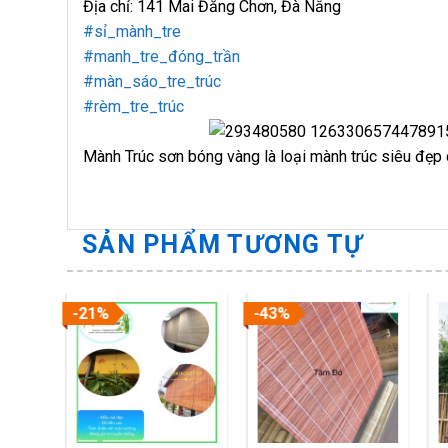
Địa chỉ: 141 Mai Đăng Chơn, Đà Nẵng
#sỉ_mành_tre
#manh_tre_đóng_trần
#màn_sáo_tre_trúc
#rèm_tre_trúc
Mành Trúc sơn bóng vàng là loại mành trúc siêu đẹp c
SẢN PHẨM TƯƠNG TỰ
-21%
-43%