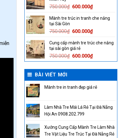
750.000₫.
600.000₫.
Original
Current
750.000
₫
600.000
₫
price
price
Mành tre trúc in tranh che nắng
was:
is:
tại Sài Gòn
750.000₫.
600.000₫.
Original
Current
750.000
₫
600.000
₫
price
price
miễn
Cung cấp mành tre trúc che nắng
was:
is:
tại sài gòn giá rẻ
750.000₫.
600.000₫.
Original
Current
750.000
₫
600.000
₫
price
price
was:
is:
BÀI VIẾT MỚI
750.000₫.
600.000₫.
Mành tre in tranh đẹp giá rẻ
Làm Nhà Tre Mái Lá Rẻ Tại Đà Nẵng
Hội An 0908.202.799
Xưởng Cung Cấp Mành Tre Làm Nhà
Tre Vật Liệu Tre Trúc Tại Đà Nẵng Rẻ