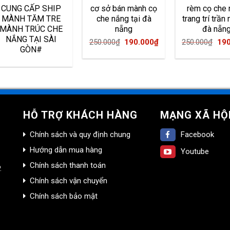
CUNG CẤP SHIP
cơ sở bán mành cọ
rèm cọ che
MÀNH TĂM TRE
che nắng tại đà
trang trí trần 
MÀNH TRÚC CHE
nẵng
đà nẵn
NẮNG TẠI SÀI
Original
Current
Ori
250.000
₫
190.000
₫
250.000
₫
190
GÒN#
price
price
pri
was:
is:
was
.
250.000₫.
190.000₫.
250
HỖ TRỢ KHÁCH HÀNG
MẠNG XÃ HỘ
Chính sách và quy định chung
Facebook
Hướng dẫn mua hàng
Youtube
Chính sách thanh toán
.
Chính sách vận chuyển
Chính sách bảo mật