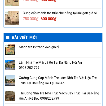
price
price
was:
is:
Cung cấp mành tre trúc che nắng tại sài gòn giá rẻ
750.000₫.
600.000₫.
Original
Current
750.000
₫
600.000
₫
price
price
was:
is:
750.000₫.
600.000₫.
BÀI VIẾT MỚI
Mành tre in tranh đẹp giá rẻ
Làm Nhà Tre Mái Lá Rẻ Tại Đà Nẵng Hội An
0908.202.799
Xưởng Cung Cấp Mành Tre Làm Nhà Tre Vật Liệu Tre
Trúc Tại Đà Nẵng Rẻ Tại Hội An
Thi Công Nhà Tre Nhà Trúc Vách Cây Trúc Tại Đà Nẵng
Hội An Rẻ Đẹp 0908202799