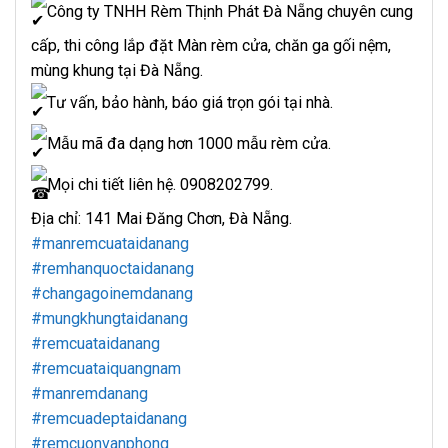
Công ty TNHH Rèm Thịnh Phát Đà Nẵng chuyên cung
cấp, thi công lắp đặt Màn rèm cửa, chăn ga gối nệm,
mùng khung tại Đà Nẵng.
Tư vấn, bảo hành, báo giá trọn gói tại nhà.
Mẫu mã đa dạng hơn 1000 mẫu rèm cửa.
Mọi chi tiết liên hệ. 0908202799.
Địa chỉ: 141 Mai Đăng Chơn, Đà Nẵng.
#manremcuataidanang
#remhanquoctaidanang
#changagoinemdanang
#mungkhungtaidanang
#remcuataidanang
#remcuataiquangnam
#manremdanang
#remcuadeptaidanang
#remcuonvanphong