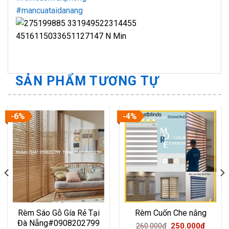
#mancuataidanang
SẢN PHẨM TƯƠNG TỰ
-6%
-4%
Rèm Sáo Gỗ Gía Rẻ Tại
Rèm Cuốn Che nắng
Đà Nẵng#0908202799
Original
Curren
260.000
₫
250.000
₫