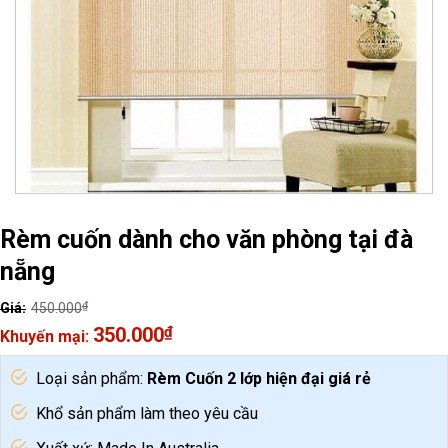
Rèm cuốn dành cho văn phòng tại đà
nẵng
₫
450.000
Original
350.000
₫
price
Current
was:
price
Loại sản phẩm:
Rèm Cuốn 2 lớp hiện đại giá rẻ
450.000₫.
is:
350.000₫.
Khổ sản phẩm làm theo yêu cầu