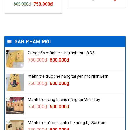
Original
Current
800.000
₫
750.000
₫
price
price
price
price
was:
is:
ent
was:
is:
260.000₫.
250.00
800.000₫.
750.000₫.
000₫.
SẢN PHẨM MỚI
Cung cấp mành tre in tranh tại Hà Nội
Original
Current
750.000
₫
600.000
₫
price
price
was:
is:
mành tre trúc che nắng tại yên mô Ninh Bình
750.000₫.
600.000₫.
Original
Current
750.000
₫
600.000
₫
price
price
was:
is:
Mành tre trang trí che nắng tại Miền Tây
750.000₫.
600.000₫.
Original
Current
750.000
₫
600.000
₫
price
price
was:
is:
Mành tre trúc in tranh che nắng tại Sài Gòn
750.000₫.
600.000₫.
Original
Current
750.000
₫
600.000
₫