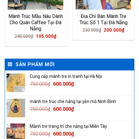
Mành Trúc Mầu Nâu Dành
Địa Chỉ Bán Mành Tre
Cho Quán Caffee Tại Đà
Trúc Số 1 Tại Đà Nẵng
Nẵng
Original
Curren
230.000
₫
200.000
₫
ent
Original
Current
240.000
₫
195.000
₫
price
price
price
price
was:
is:
was:
is:
230.000₫.
200.00
000₫.
240.000₫.
195.000₫.
SẢN PHẨM MỚI
Cung cấp mành tre in tranh tại Hà Nội
Original
Current
750.000
₫
600.000
₫
price
price
was:
is:
mành tre trúc che nắng tại yên mô Ninh Bình
750.000₫.
600.000₫.
Original
Current
750.000
₫
600.000
₫
price
price
was:
is:
Mành tre trang trí che nắng tại Miền Tây
750.000₫.
600.000₫.
Original
Current
750.000
₫
600.000
₫