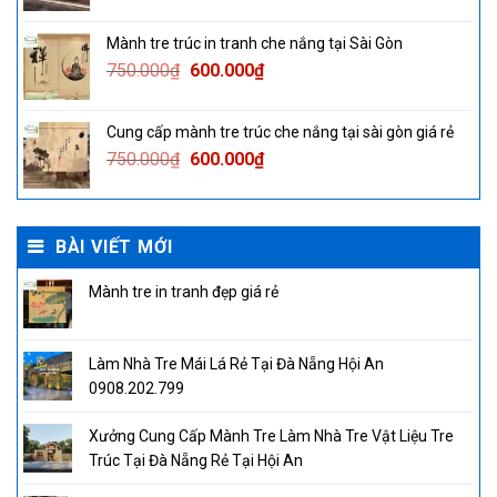
price
price
was:
is:
Mành tre trúc in tranh che nắng tại Sài Gòn
750.000₫.
600.000₫.
Original
Current
750.000
₫
600.000
₫
price
price
was:
is:
Cung cấp mành tre trúc che nắng tại sài gòn giá rẻ
750.000₫.
600.000₫.
Original
Current
750.000
₫
600.000
₫
price
price
was:
is:
750.000₫.
600.000₫.
BÀI VIẾT MỚI
Mành tre in tranh đẹp giá rẻ
Làm Nhà Tre Mái Lá Rẻ Tại Đà Nẵng Hội An
0908.202.799
Xưởng Cung Cấp Mành Tre Làm Nhà Tre Vật Liệu Tre
Trúc Tại Đà Nẵng Rẻ Tại Hội An