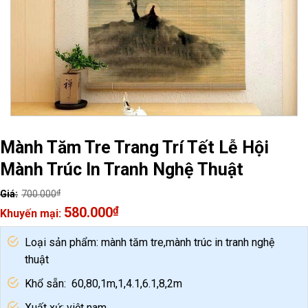
Mành Tăm Tre Trang Trí Tết Lễ Hội
Mành Trúc In Tranh Nghệ Thuật
₫
700.000
Original
580.000
₫
price
Current
was:
price
Loại sản phẩm: mành tăm tre,mành trúc in tranh nghệ
700.000₫.
is:
thuật
580.000₫.
Khổ sẵn: 60,80,1m,1,4.1,6.1,8,2m
Xuất xứ: việt nam