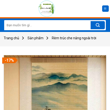
Skip
to
content
Search
for:
Trang chủ
Sản phẩm
Rèm trúc che nắng ngoài trời
-17%