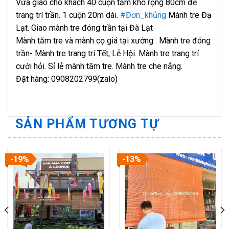
Vừa giao cho khách 40 cuộn tăm khổ rộng 80cm để
trang trí trần. 1 cuộn 20m dài.
#Đơn_khủng
Mành tre Đạ
Lạt. Giao mành tre đóng trần tại Đà Lạt
Mành tăm tre và mành cọ giá tại xưởng . Mành tre đóng
trần- Mành tre trang trí Tết, Lễ Hội. Mành tre trang trí
cưới hỏi. Sỉ lẻ mành tăm tre. Mành tre che nắng.
Đặt hàng: 0908202799(zalo)
SẢN PHẨM TƯƠNG TỰ
-19%
-13%