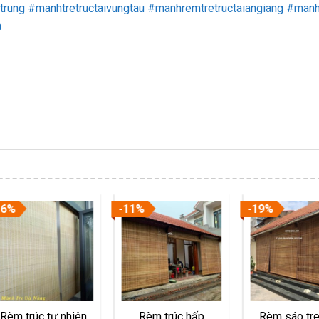
trung
#manhtretructaivungtau
#manhremtretructaiangiang
#manht
a
16%
-11%
-19%
Rèm trúc tự nhiên
Rèm trúc hấp
Rèm sáo tre