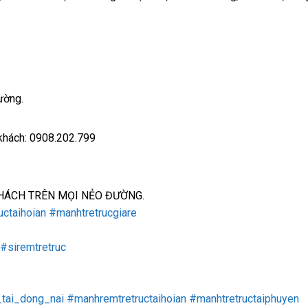
ường.
 khách: 0908.202.799
HÁCH TRÊN MỌI NẺO ĐƯỜNG.
ctaihoian
#manhtretrucgiare
#siremtretruc
tai_dong_nai
#manhremtretructaihoian
#manhtretructaiphuyen