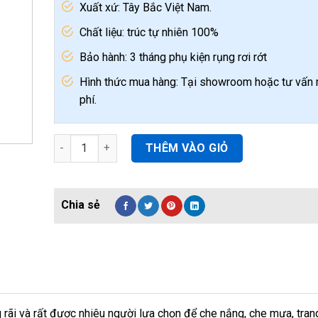
Xuất xứ: Tây Bắc Việt Nam.
Chất liệu: trúc tự nhiên 100%
Bảo hành: 3 tháng phụ kiện rụng rơi rớt
Hình thức mua hàng: Tại showroom hoặc tư vấn 
phí.
Mành cọ che nắng trang trí phông nền chụp hình quan
THÊM VÀO GIỎ
ãi và rất được nhiêu người lựa chọn để che nắng, che mưa, trang 