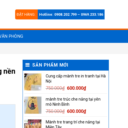
ĐẶT HÀNG:
Hotline: 0908.202.799 – 0969.233.186
VĂN PHÒNG
SẢN PHẨM MỚI
g nền
Cung cấp mành tre in tranh tại Hà
Nội
Original
Current
750.000
₫
600.000
₫
price
price
mành tre trúc che nắng tại yên
was:
is:
mô Ninh Bình
750.000₫.
600.000₫.
Original
Current
750.000
₫
600.000
₫
price
price
Mành tre trang trí che nắng tại
was:
is:
Miền Tây