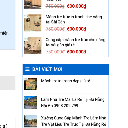
750.000₫.
600.000₫.
Original
Current
750.000
₫
600.000
₫
price
price
Mành tre trúc in tranh che nắng
was:
is:
tại Sài Gòn
750.000₫.
600.000₫.
Original
Current
750.000
₫
600.000
₫
miễn
price
price
Cung cấp mành tre trúc che nắng
was:
is:
tại sài gòn giá rẻ
750.000₫.
600.000₫.
Original
Current
750.000
₫
600.000
₫
tity
price
price
was:
is:
BÀI VIẾT MỚI
750.000₫.
600.000₫.
Mành tre in tranh đẹp giá rẻ
Làm Nhà Tre Mái Lá Rẻ Tại Đà Nẵng
Hội An 0908.202.799
Xưởng Cung Cấp Mành Tre Làm Nhà
Tre Vật Liệu Tre Trúc Tại Đà Nẵng Rẻ
trí,