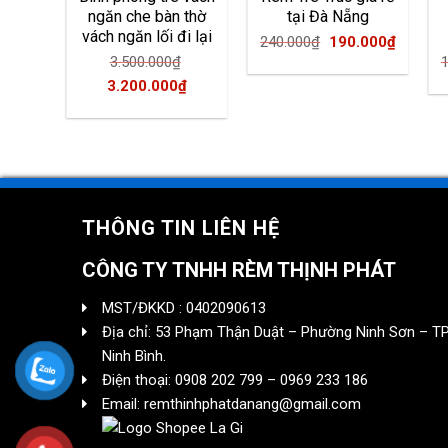
ẻ tại
ngăn che bàn thờ
tại Đà Nẵng
vách ngăn lối đi lại
Original
Curren
240.000
₫
190.000
₫
inal
Current
.000
₫
3.500.000
₫
price
price
e
price
Original
Current
3.200.000
₫
was:
is:
is:
price
price
240.000₫.
190.00
000₫.
200.000₫.
was:
is:
3.500.000₫.
3.200.000₫.
THÔNG TIN LIÊN HỆ
CÔNG TY TNHH RÈM THỊNH PHÁT
MST/ĐKKD : 0402090613
Địa chỉ: 53 Phạm Thận Duật – Phường Ninh Sơn – TP
Ninh Bình.
Điện thoại: 0908 202 799 – 0969 233 186
Email: remthinhphatdanang@gmail.com