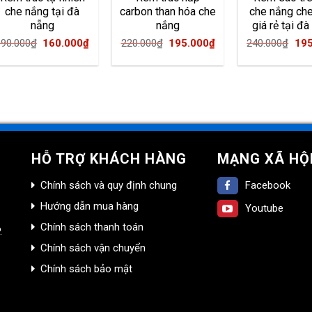
che nắng tại đà
carbon than hóa che
che nắng ch
nẵng
nắng
giá rẻ tại đ
t
Original
Current
Original
Current
Ori
190.000
₫
160.000
₫
220.000
₫
195.000
₫
240.000
₫
195
price
price
price
price
pri
was:
is:
was:
is:
was
0₫.
190.000₫.
160.000₫.
220.000₫.
195.000₫.
240
HỖ TRỢ KHÁCH HÀNG
MẠNG XÃ HỘ
Chính sách và quy định chung
Facebook
Hướng dẫn mua hàng
Youtube
Chính sách thanh toán
.
Chính sách vận chuyển
Chính sách bảo mật