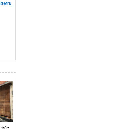
retructaidongthap
-21%
 trúc
Sản xuất mành sáo