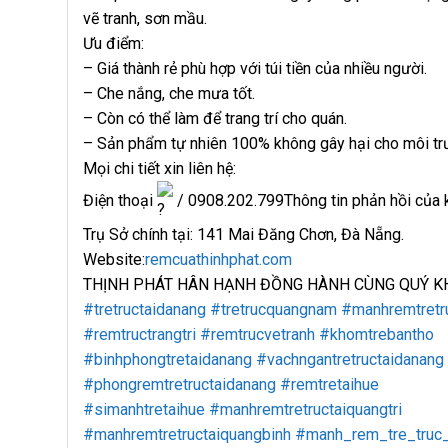
vẽ tranh, sơn mầu.
Ưu điểm:
– Giá thành rẻ phù hợp với túi tiền của nhiều người.
– Che nắng, che mưa tốt.
– Còn có thể làm để trang trí cho quán.
– Sản phẩm tự nhiên 100% không gây hại cho môi tr
Mọi chi tiết xin liên hệ:
Điện thoại
️/ 0908.202.799Thông tin phản hồi của
Trụ Sở chính tại: 141 Mai Đăng Chơn, Đà Nẵng.
Website:
remcuathinhphat.com
THỊNH PHÁT HÂN HẠNH ĐỒNG HÀNH CÙNG QUÝ K
#tretructaidanang
#tretrucquangnam
#manhremtretru
#remtructrangtri
#remtrucvetranh
#khomtrebantho
#binhphongtretaidanang
#vachngantretructaidanang
#phongremtretructaidanang
#remtretaihue
#simanhtretaihue
#manhremtretructaiquangtri
#manhremtretructaiquangbinh
#manh_rem_tre_truc_