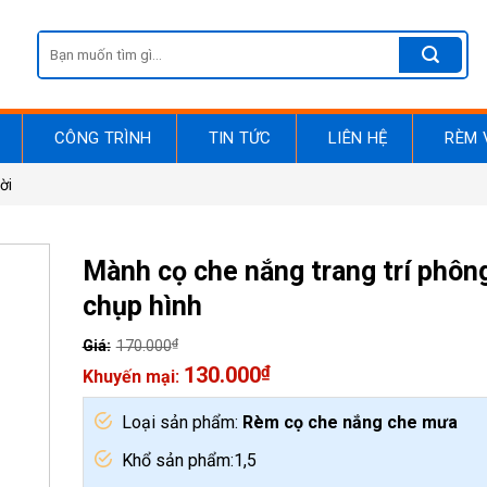
Search
for:
CÔNG TRÌNH
TIN TỨC
LIÊN HỆ
RÈM 
ời
Mành cọ che nắng trang trí phôn
chụp hình
₫
170.000
Original
130.000
₫
price
Current
was:
price
Loại sản phẩm:
Rèm cọ che nắng che mưa
170.000₫.
is:
130.000₫.
Khổ sản phẩm:1,5