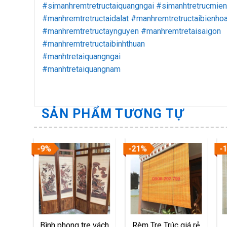
#simanhremtretructaiquangngai
#simanhtretrucmien
#manhremtretructaidalat
#manhremtretructaibienho
#manhremtretructaynguyen
#manhremtretaisaigon
#manhremtretructaibinhthuan
#manhtretaiquangngai
#manhtretaiquangnam
SẢN PHẨM TƯƠNG TỰ
-9%
-21%
-
 nắng
Bình phong tre vách
Rèm Tre Trúc giá rẻ