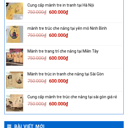
Cung cấp mành tre in tranh tại Hà Nội
Original
Current
750.000
₫
600.000
₫
price
price
was:
is:
mành tre trúc che nắng tại yên mô Ninh Bình
750.000₫.
600.000₫.
Original
Current
750.000
₫
600.000
₫
price
price
was:
is:
Mành tre trang trí che nắng tại Miền Tây
750.000₫.
600.000₫.
Original
Current
750.000
₫
600.000
₫
price
price
was:
is:
Mành tre trúc in tranh che nắng tại Sài Gòn
750.000₫.
600.000₫.
Original
Current
750.000
₫
600.000
₫
price
price
was:
is:
Cung cấp mành tre trúc che nắng tại sài gòn giá rẻ
750.000₫.
600.000₫.
Original
Current
750.000
₫
600.000
₫
price
price
was:
is:
750.000₫.
600.000₫.
BÀI VIẾT MỚI