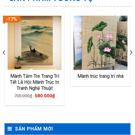
-17%
Mành Tăm Tre Trang Trí
Mành trúc trang trí nhà
Tết Lễ Hội Mành Trúc In
Tranh Nghệ Thuật
Original
Current
700.000
₫
580.000
₫
price
price
was:
is:
700.000₫.
580.000₫.
SẢN PHẨM MỚI