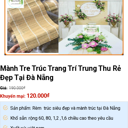
Mành Tre Trúc Trang Trí Trung Thu Rẻ
Đẹp Tại Đà Nẵng
₫
190.000
Original
120.000
₫
price
Current
was:
price
Sản phẩm: Rèm trúc siêu đẹp và mành trúc tại Đà Nẵng
190.000₫.
is:
120.000₫.
Khổ sẵn: rộng 60, 80, 1,2 ,1,6 chiều cao theo yêu cầu