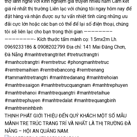
thợ lành nghề với kinh nghiệm gia truyền nhiều năm Cam kết
giá rẻ nhất thị trường Liên lạc với chúng tôi ngay hôm nay để
đặt hàng và nhận được sự tư vấn nhiệt tình cùng những ưu
đãi cực lớn hoặc các bạn có thể để lại số điện thoại, chúng
tôi sẽ liên lạc cho bạn trong thời gian ———————–
————————- Kích thước tấm mành cọ: 1.5mx2m Lh.
0969233186 & 0908202799 Địa chỉ: 141 Mai Đăng Chơn,
Đà Nẵng #manhtretrangtritet #tretructrangtri
#manhcotrangtri #remtretruc #phongmanhtretruc
#remtremaihien #remtrebancong #remtrenang
#tammanhtretrangtri #manhtredanang #manhtrehoian
#manhtresaigon #manhtretrucquangnam #manhtrephuyen
#manhtrehanoi #manhtrequangtri #manhtretaihue
#manhtrephuyen #manhtredalat #manhtrequangbinh
#manhtreninhbinh
THỊNH PHÁT GIỚI THIỆU ĐẾN QUÝ KHÁCH MỘT SỐ MẪU
MÀNH TRE TRÚC TRANG TRÍ VÀ NHẤT LÀ THỊ TRƯỜNG ĐÀ
NẴNG – HỘI AN QUẢNG NAM.