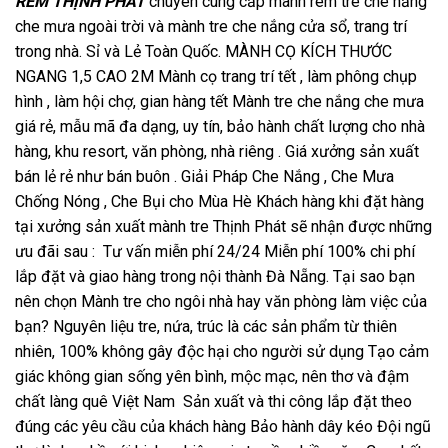
RÈM THỊNH PHÁT
chuyên cung cấp mành rèm tre che nắng
che mưa ngoài trời và mành tre che nắng cửa sổ, trang trí
trong nhà. Sỉ và Lẻ Toàn Quốc. MÀNH CỌ KÍCH THƯỚC
NGANG 1,5 CAO 2M Mành cọ trang trí tết , làm phông chụp
hình , làm hội chợ, gian hàng tết Mành tre che nắng che mưa
giá rẻ, mẫu mã đa dạng, uy tín, bảo hành chất lượng cho nhà
hàng, khu resort, văn phòng, nhà riêng . Giá xưởng sản xuất
bán lẻ rẻ như bán buôn . Giải Pháp Che Nắng , Che Mưa
Chống Nóng , Che Bụi cho Mùa Hè Khách hàng khi đặt hàng
tại xưởng sản xuất mành tre Thịnh Phát sẽ nhận được những
ưu đãi sau : Tư vấn miễn phí 24/24 Miễn phí 100% chi phí
lắp đặt và giao hàng trong nội thành Đà Nẵng. Tại sao bạn
nên chọn Mành tre cho ngôi nhà hay văn phòng làm việc của
bạn? Nguyên liệu tre, nứa, trúc là các sản phẩm từ thiên
nhiên, 100% không gây độc hại cho người sử dụng Tạo cảm
giác không gian sống yên bình, mộc mạc, nên thơ và đậm
chất làng quê Việt Nam Sản xuất và thi công lắp đặt theo
đúng các yêu cầu của khách hàng Bảo hành dây kéo Đội ngũ