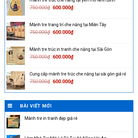
mành tre trúc che nắng tại yên mô Ninh Bình
750.000₫.
600.000₫.
Original
Current
750.000
₫
600.000
₫
price
price
was:
is:
Mành tre trang trí che nắng tại Miền Tây
750.000₫.
600.000₫.
Original
Current
750.000
₫
600.000
₫
price
price
was:
is:
Mành tre trúc in tranh che nắng tại Sài Gòn
750.000₫.
600.000₫.
Original
Current
750.000
₫
600.000
₫
price
price
was:
is:
Cung cấp mành tre trúc che nắng tại sài gòn giá rẻ
750.000₫.
600.000₫.
Original
Current
750.000
₫
600.000
₫
price
price
was:
is:
750.000₫.
600.000₫.
BÀI VIẾT MỚI
Mành tre in tranh đẹp giá rẻ