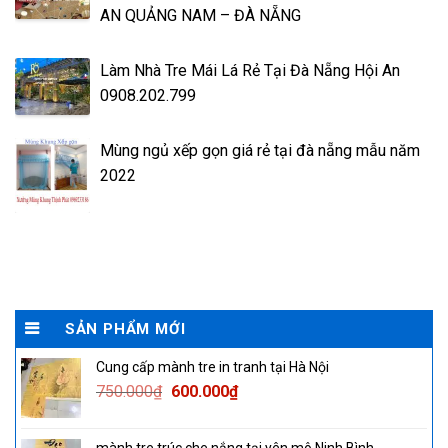
AN QUẢNG NAM – ĐÀ NẴNG
Làm Nhà Tre Mái Lá Rẻ Tại Đà Nẵng Hội An
0908.202.799
Mùng ngủ xếp gọn giá rẻ tại đà nẵng mẫu năm
2022
SẢN PHẨM MỚI
Cung cấp mành tre in tranh tại Hà Nội
Original
Current
750.000
₫
600.000
₫
price
price
was:
is: