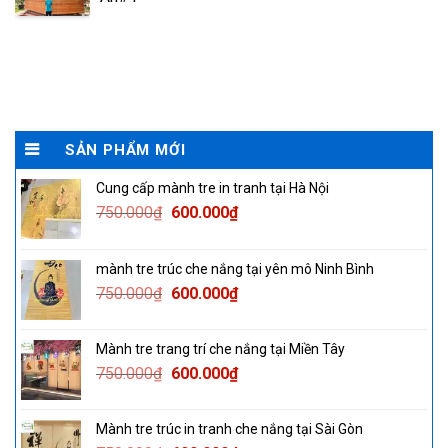
SẢN PHẨM MỚI
Cung cấp mành tre in tranh tại Hà Nội
Original
Current
750.000
₫
600.000
₫
price
price
was:
is:
mành tre trúc che nắng tại yên mô Ninh Bình
750.000₫.
600.000₫.
Original
Current
750.000
₫
600.000
₫
price
price
was:
is:
Mành tre trang trí che nắng tại Miền Tây
750.000₫.
600.000₫.
Original
Current
750.000
₫
600.000
₫
price
price
was:
is:
Mành tre trúc in tranh che nắng tại Sài Gòn
750.000₫.
600.000₫.