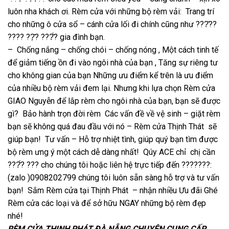
luôn nha khách ơi. Rèm cửa với những bộ rèm vải: Trang trí
cho những ô cửa sổ – cánh cửa lối đi chính cũng như ???̂??
???? ??̣̂? ???̂́? gia đình bạn.
– Chống nắng – chống chói – chống nóng , Một cách tinh tế
để giảm tiếng ồn đi vào ngôi nhà của bạn , Tăng sự riêng tư
cho không gian của bạn Những ưu điểm kể trên là ưu điểm
của nhiều bộ rèm vải đem lại. Nhưng khi lựa chọn Rèm cửa
GIAO Nguyễn để lắp rèm cho ngôi nhà của bạn, bạn sẽ được
gì? Bảo hành trọn đời rèm Các vấn đề về vệ sinh – giặt rèm
bạn sẽ không quá đau đầu với nó – Rèm cửa Thịnh Thát sẽ
giúp bạn! Tư vấn – Hỗ trợ nhiệt tình, giúp quý bạn tìm được
bộ rèm ưng ý một cách dễ dàng nhất! Qúy ACE chỉ chị cần
???̆́? ??? cho chúng tôi hoặc liên hệ trực tiếp đến ???????:
(zalo )0908202799 chúng tôi luôn sẵn sàng hỗ trợ và tư vấn
bạn! Sắm Rèm cửa tại Thịnh Phát – nhận nhiều Ưu đãi Ghé
Rèm cửa các loại và để sở hữu NGAY những bộ rèm đẹp
nhé!
RÈM CỬA THỊNH PHÁT ĐÀ NẴNG CHUYÊN CUNG CẤP