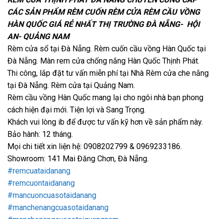
CÁC SẢN PHẨM RÈM CUỐN RÈM CỬA RÈM CẦU VỒNG
HÀN QUỐC GIÁ RẺ NHẤT THỊ TRƯỜNG ĐÀ NẴNG- HỘI
AN- QUẢNG NAM
Rèm cửa sổ tại Đà Nẵng. Rèm cuốn cầu vồng Hàn Quốc tại
Đà Nẵng. Màn rem cửa chống nắng Hàn Quốc Thịnh Phát.
Thi công, lắp đặt tư vấn miễn phí tại Nhà Rèm cửa che nắng
tại Đà Nẵng. Rèm cửa tại Quảng Nam.
Rèm cầu vồng Hàn Quốc mang lại cho ngôi nhà bạn phong
cách hiện đại mới. Tiện lợi và Sang Trọng.
Khách vui lòng ib để được tư vấn kỹ hơn về sản phẩm này.
Bảo hành: 12 tháng.
Mọi chi tiết xin liện hệ: 0908202799 & 0969233186.
Showroom: 141 Mai Đăng Chơn, Đà Nẵng.
#remcuataidanang
#remcuontaidanang
#mancuoncuasotaidanang
#manchenangcuasotaidanang