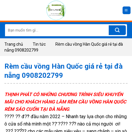
Skip
to
content
Search
for:
Trang chủ
Tin tức
Rèm cầu vồng Hàn Quốc giá rẻ tại đà
nẵng 0908202799
Rèm cầu vồng Hàn Quốc giá rẻ tại đà
nẵng 0908202799
THỊNH PHÁT CÓ NHỮNG CHƯƠNG TRÌNH SIÊU KHUYẾN
MÃI CHO KHÁCH HÀNG LÀM RÈM CẦU VỒNG HÀN QUỐC
RÈM SÁO CUỐN TẠI ĐÀ NẴNG
.
???̂? ?̛? đ?̃? đầu năm 2022 – Nhanh tay lựa chọn cho những
ô cửa sổ nhà mình một ??̣̂ ??́?? ??̛́? nào cả mọi người ơi!
???́ ??̛?̛̉?? cho các mẫu rèm siêu yêu – sang chảnh – xịn xò