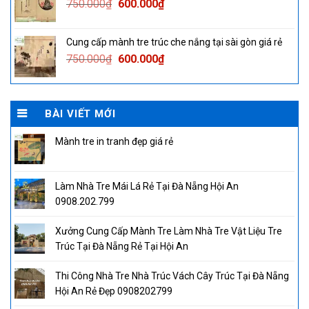
Original
Current
750.000
₫
600.000
₫
price
price
was:
is:
Cung cấp mành tre trúc che nắng tại sài gòn giá rẻ
750.000₫.
600.000₫.
Original
Current
750.000
₫
600.000
₫
price
price
was:
is:
750.000₫.
600.000₫.
BÀI VIẾT MỚI
Mành tre in tranh đẹp giá rẻ
Làm Nhà Tre Mái Lá Rẻ Tại Đà Nẵng Hội An
0908.202.799
Xưởng Cung Cấp Mành Tre Làm Nhà Tre Vật Liệu Tre
Trúc Tại Đà Nẵng Rẻ Tại Hội An
Thi Công Nhà Tre Nhà Trúc Vách Cây Trúc Tại Đà Nẵng
Hội An Rẻ Đẹp 0908202799