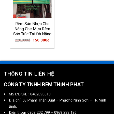
Rèm Sáo Nhựa Che
Nắng Che Mưa Rèm
Sáo Trúc Tại Đà Nẵng
Original
Current
220.000
₫
150.000
₫
price
price
was:
is:
220.000₫.
150.000₫.
THÔNG TIN LIÊN HỆ
CÔNG TY TNHH RÈM THỊNH PHÁT
MST/ĐKKD : 0402090613
Địa chỉ: 53 Phạm Thận Duật – Phường Ninh Sơn – TP. Ninh
Bình.
Điện thoại: 0908 202 799 – 0969 233 186