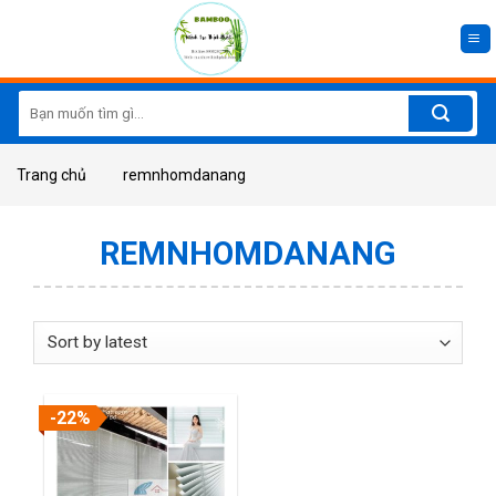
Skip
to
content
Search
for:
Trang chủ
remnhomdanang
REMNHOMDANANG
-22%