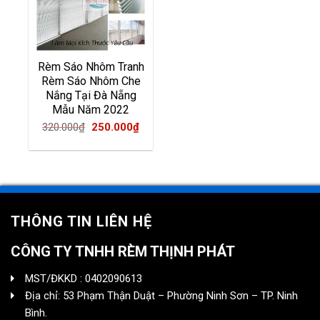
Rèm Sáo Nhôm Tranh
Rèm Sáo Nhôm Che
Nắng Tại Đà Nẵng
Mẫu Năm 2022
Original
Current
320.000
₫
250.000
₫
price
price
was:
is:
320.000₫.
250.000₫.
THÔNG TIN LIÊN HỆ
CÔNG TY TNHH RÈM THỊNH PHÁT
MST/ĐKKD : 0402090613
Địa chỉ: 53 Phạm Thận Duật – Phường Ninh Sơn – TP. Ninh
Bình.