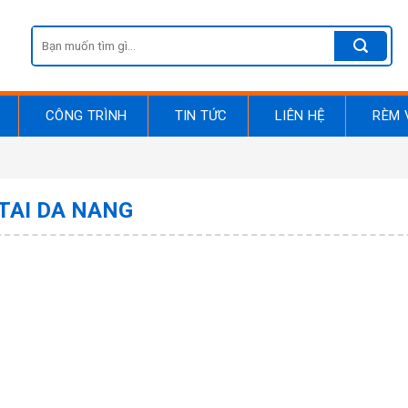
Search
for:
CÔNG TRÌNH
TIN TỨC
LIÊN HỆ
RÈM 
TAI DA NANG