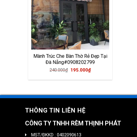
Mành Trúc Che Bàn Thờ Rẻ Đẹp Tại
Đà Nẵng#0908202799
Original
Current
240.000
₫
195.000
₫
price
price
was:
is:
240.000₫.
195.000₫.
THÔNG TIN LIÊN HỆ
CÔNG TY TNHH RÈM THỊNH PHÁT
MST/ĐKKD : 0402090613