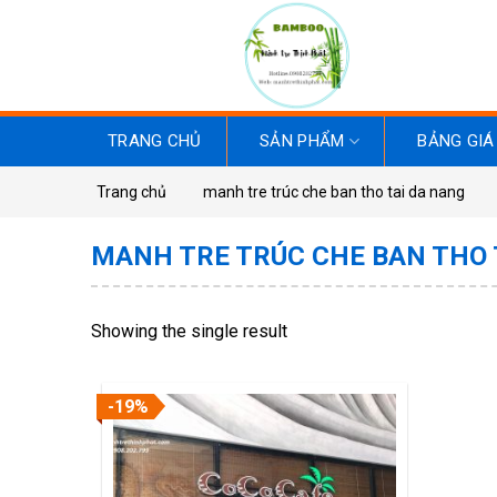
Skip
to
content
TRANG CHỦ
SẢN PHẨM
BẢNG GIÁ
Trang chủ
manh tre trúc che ban tho tai da nang
MANH TRE TRÚC CHE BAN THO 
Showing the single result
-19%