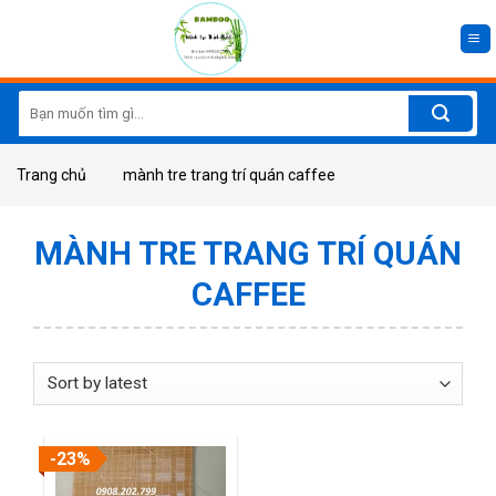
Skip
to
content
Search
for:
Trang chủ
mành tre trang trí quán caffee
MÀNH TRE TRANG TRÍ QUÁN
CAFFEE
-23%