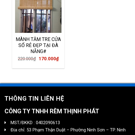
MÀNH TĂM TRE CỬA
SỔ RẺ ĐẸP TẠI ĐÀ
NẴNG#
Original
Current
220.000
₫
170.000
₫
price
price
was:
is:
220.000₫.
170.000₫.
THÔNG TIN LIÊN HỆ
CÔNG TY TNHH RÈM THỊNH PHÁT
MST/ĐKKD : 0402090613
Địa chỉ: 53 Phạm Thận Duật – Phường Ninh Sơn – TP. Ninh