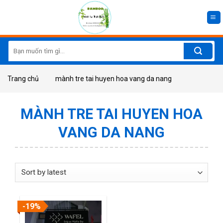
Skip
to
content
Search
for:
Trang chủ
mành tre tai huyen hoa vang da nang
MÀNH TRE TAI HUYEN HOA
VANG DA NANG
-19%