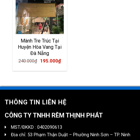
Mành Tre Trúc Tại
Huyện Hòa Vang Tại
Đà Nẵng
Original
Current
240.000
₫
195.000
₫
price
price
was:
is:
240.000₫.
195.000₫.
THÔNG TIN LIÊN HỆ
CÔNG TY TNHH RÈM THỊNH PHÁT
MST/ĐKKD : 0402090613
Địa chỉ: 53 Phạm Thận Duật – Phường Ninh Sơn – TP. Ninh