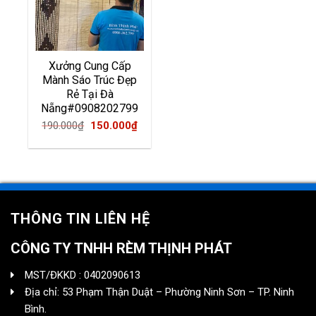
Xưởng Cung Cấp
Mành Sáo Trúc Đẹp
Rẻ Tại Đà
Nẵng#0908202799
Original
Current
190.000
₫
150.000
₫
price
price
was:
is:
190.000₫.
150.000₫.
THÔNG TIN LIÊN HỆ
CÔNG TY TNHH RÈM THỊNH PHÁT
MST/ĐKKD : 0402090613
Địa chỉ: 53 Phạm Thận Duật – Phường Ninh Sơn – TP. Ninh
Bình.