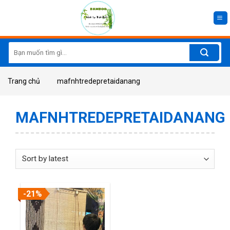
Skip
to
content
Search
for:
Trang chủ
mafnhtredepretaidanang
MAFNHTREDEPRETAIDANANG
-21%