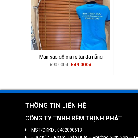
Màn sáo gỗ giá rẻ tại đà nẵng
Original
Current
690.000
₫
649.000
₫
price
price
was:
is:
690.000₫.
649.000₫.
THÔNG TIN LIÊN HỆ
CÔNG TY TNHH RÈM THỊNH PHÁT
MST/ĐKKD : 0402090613
Địa chỉ: 53 Phạm Thận Duật – Phường Ninh Sơn – TP