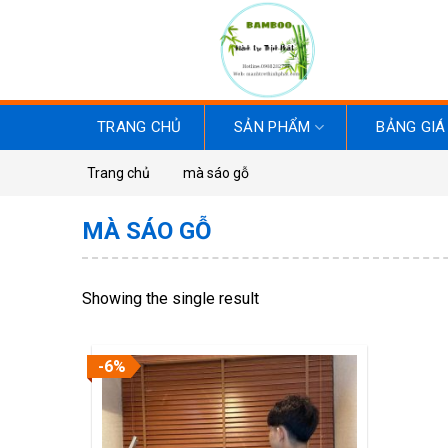
Skip
to
content
TRANG CHỦ
SẢN PHẨM
BẢNG GIÁ
Trang chủ
mà sáo gỗ
MÀ SÁO GỖ
Showing the single result
-6%