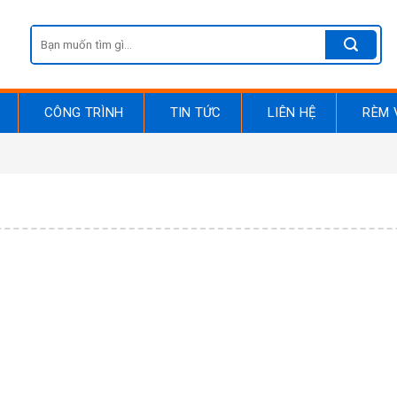
Search
for:
CÔNG TRÌNH
TIN TỨC
LIÊN HỆ
RÈM 