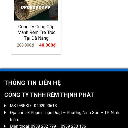
Công Ty Cung Cấp
Mành Rèm Tre Trúc
Tại Đà Nẵng
Original
Current
200.000
₫
140.000
₫
price
price
was:
is:
200.000₫.
140.000₫.
THÔNG TIN LIÊN HỆ
CÔNG TY TNHH RÈM THỊNH PHÁT
MST/ĐKKD : 0402090613
Địa chỉ: 53 Phạm Thận Duật – Phường Ninh Sơn – TP. Ninh
Bình.
Điện thoại: 0908 202 799 – 0969 233 186