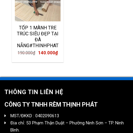
TỐP 1 MÀNH TRE
TRÚC SIÊU ĐẸP TẠI
ĐÀ
NẴNG#THINHPHAT
Original
Current
190.000
₫
140.000
₫
price
price
was:
is:
190.000₫.
140.000₫.
THÔNG TIN LIÊN HỆ
CÔNG TY TNHH RÈM THỊNH PHÁT
MST/ĐKKD : 0402090613
Địa chỉ: 53 Phạm Thận Duật – Phường Ninh Sơn – TP. Ninh
Bình.